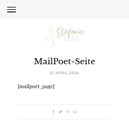
MailPoet-Seite
21. APRIL 2024
[mailpoet_page]