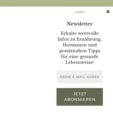
DU WILLST MEHR WISSEN?
Sende mir deine
Newsletter
Nachricht:
Erhalte wertvolle
Infos zu Ernährung,
Hormonen und
KONTAKTFORMULAR
praxisnahen Tipps
für eine gesunde
Lebensweise
!
DEINE
E-
MAIL-
IMPRESSUM
DATENSCHUTZ
WIDERRUFSRECHT
ADRESSE
PRIVATSPHÄRE-EINSTELLUNGEN
*
@STEFANIE BART - 2023