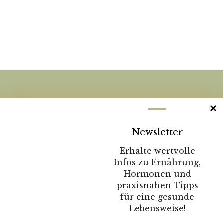
DU WILLST MEHR WISSEN?
Sende mir deine
Newsletter
Nachricht:
Erhalte wertvolle
Infos zu Ernährung,
Hormonen und
KONTAKTFORMULAR
praxisnahen Tipps
für eine gesunde
Lebensweise
!