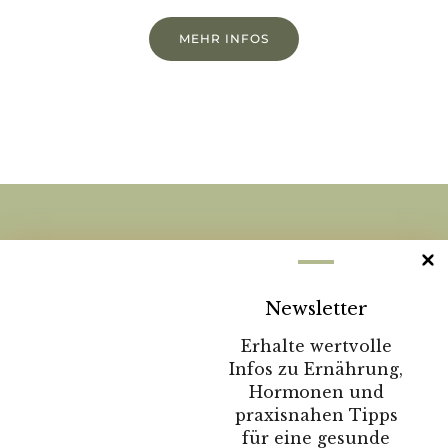
MEHR INFOS
DU WILLST MEHR WISSEN?
Sende mir deine
Newsletter
Nachricht:
Erhalte wertvolle
Infos zu Ernährung,
Hormonen und
KONTAKTFORMULAR
praxisnahen Tipps
für eine gesunde