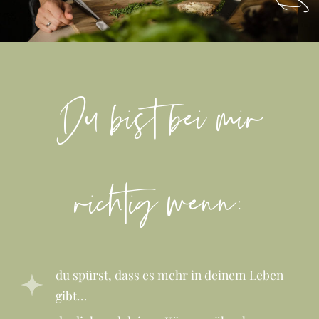
Du bist bei mir
richtig wenn:
du spürst, dass es mehr in deinem Leben
gibt…